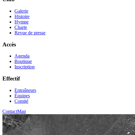
Galerie
Histoire
Hymne
Charte
Revue de presse
Accès
Agenda
Boutique
Inscription
Effectif
Entraîneurs
Équipes
Comité
Contact
Map